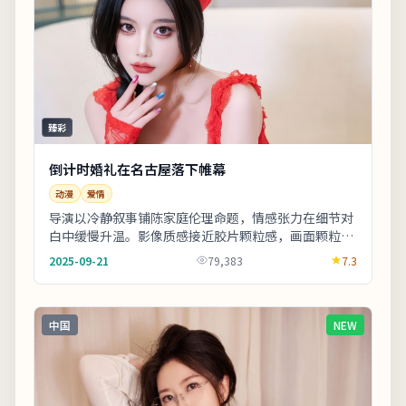
臻彩
倒计时婚礼在名古屋落下帷幕
动漫
爱情
导演以冷静叙事铺陈家庭伦理命题，情感张力在细节对
白中缓慢升温。影像质感接近胶片颗粒感，画面颗粒与
雨景结合氛围出众。适合喜欢细腻叙事与现实质感的
2025-09-21
79,383
7.3
观...
中国
NEW