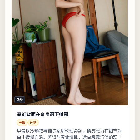
热播
霓虹背面在奈良落下帷幕
电影
传记
导演以冷静叙事铺陈家庭伦理命题，情感张力在细节对
白中缓慢升温。剪辑节奏偏慢性，适合愿意沉浸的观