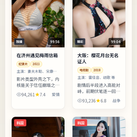
99:56
99:04
独播
臻彩
在济州遇见梅雨信箱
大阪：樱花月台无名
证人
纪录片
2021
电视剧
2018
主演：
妻夫木聪、宋康昊
等
主演：
雷佳音、胡歌 等
影片类型外壳之下，内
核是关于信任崩塌之后
剧情后半段进入高能对
如何重建日常秩序。爱
峙，前期伏笔逐一回
94,261
7.4
爱情
情线并非主轴，却在关
收，观感紧凑。片中地
93,236
6.8
战争
键时刻改变主角的行动
名与季节意象反复出
轨迹。上线之后口碑分
现，构成理解人物动机
化属正常现象，建议亲
的重要线索。适合喜欢
自观...
细腻叙事与现实质感的
韩国
韩国
观众；若...