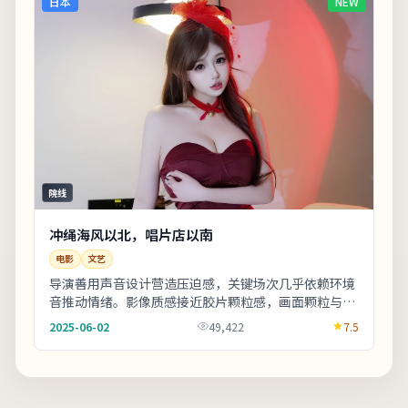
日本
NEW
院线
冲绳海风以北，唱片店以南
电影
文艺
导演善用声音设计营造压迫感，关键场次几乎依赖环境
音推动情绪。影像质感接近胶片颗粒感，画面颗粒与雨
景结合氛围出众。片尾字幕包含幕后花絮名单，影迷
2025-06-02
49,422
7.5
可...