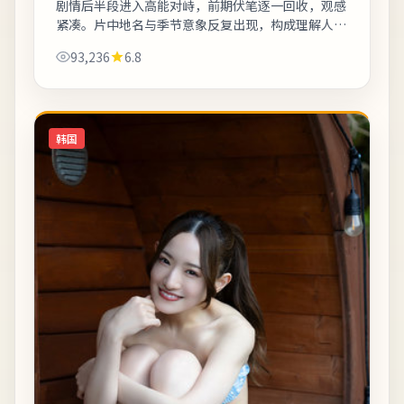
剧情后半段进入高能对峙，前期伏笔逐一回收，观感
紧凑。片中地名与季节意象反复出现，构成理解人物
动机的重要线索。适合喜欢细腻叙事与现实质感的观
93,236
6.8
众；若追求纯爽片场面需自行权衡。《大阪...
韩国