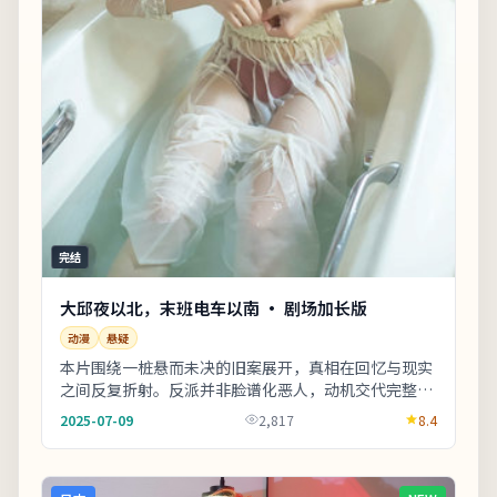
完结
大邱夜以北，末班电车以南 · 剧场加长版
动漫
悬疑
本片围绕一桩悬而未决的旧案展开，真相在回忆与现实
之间反复折射。反派并非脸谱化恶人，动机交代完整，
使冲突更具现实刺痛感。适合喜欢细腻叙事与现实质
2025-07-09
2,817
8.4
感...