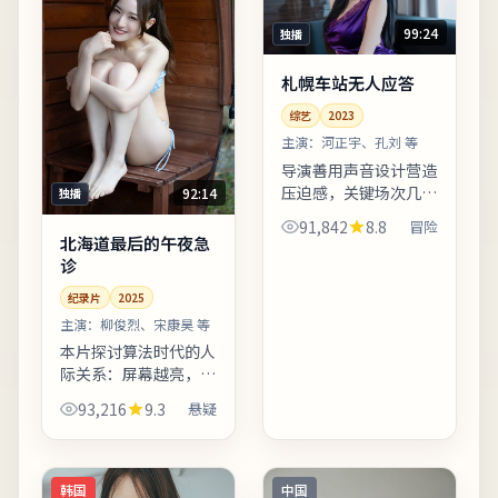
99:24
独播
札幌车站无人应答
综艺
2023
主演：
河正宇、孔刘 等
导演善用声音设计营造
压迫感，关键场次几乎
92:14
独播
依赖环境音推动情绪。
91,842
8.8
冒险
影片引用多处民俗与节
北海道最后的午夜急
庆意象，增强地域文化
诊
氛围。片尾字幕包含幕
纪录片
2025
后花絮名单，影迷可向
幕后...
主演：
柳俊烈、宋康昊 等
本片探讨算法时代的人
际关系：屏幕越亮，误
解越深。配乐以低频弦
93,216
9.3
悬疑
乐打底，高潮段落改用
钢琴独奏，情绪克制而
有后劲。适合晚间完整
观看，配合大屏与环绕
韩国
中国