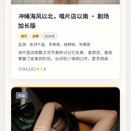
冲绳海风以北，唱片店以南 · 剧场
加长版
综艺
犯罪
2024
年
主演：
易烊千玺、李秉宪、绫野刚、宋康昊
该片尝试用散文式节奏探讨记忆失真：谁叙述，谁就
掌握了故事的形状。台词较少堆砌口号，更多用具体
生活细节支撑价值观冲突。片尾字幕包含幕后花絮名
94,582
7.4
单，影迷可向幕后岗位致敬。《冲绳海风以...
中国