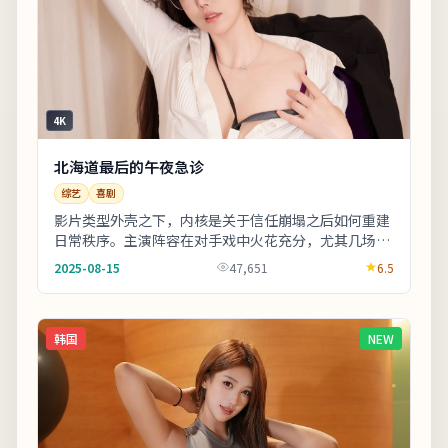
4K
北海道最后的午夜急诊
综艺
喜剧
影片类型外壳之下，内核是关于信任崩塌之后如何重建
日常秩序。主演阵容在对手戏中火花充分，尤其几场夜
戏台词密度高、信息量大。片尾字幕包含幕后花絮名
2025-08-15
47,651
6.5
单...
韩国
NEW