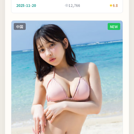
众；若偏好快节奏可酌情快进前半。剧情信息与人物关
2025-11-20
12,766
6.8
系...
中国
NEW