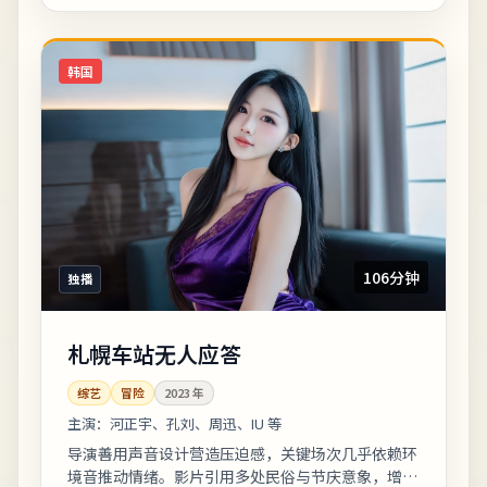
韩国
106分钟
独播
札幌车站无人应答
综艺
冒险
2023
年
主演：
河正宇、孔刘、周迅、IU 等
导演善用声音设计营造压迫感，关键场次几乎依赖环
境音推动情绪。影片引用多处民俗与节庆意象，增强