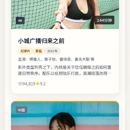
144分钟
4K
小城广播归来之前
纪录片
家庭
2022
年
主演：
堺雅人、章子怡、雷佳音、妻夫木聪 等
影片类型外壳之下，内核是关于信任崩塌之后如何重
建日常秩序。配乐以低频弦乐打底，高潮段落改用钢
琴独奏，情绪克制而有后劲。片尾字幕包含幕后花絮
94,819
9.2
名单，影迷可向幕后岗位致敬。《小城广播...
中国