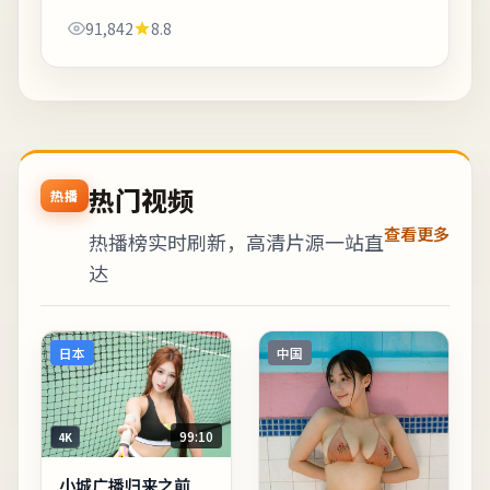
地域文化氛围。片尾字幕包含幕后花絮名单，影迷可
91,842
8.8
向幕后岗位致敬。《札幌车站无人应答》是...
热门视频
热播
查看更多
热播榜实时刷新，高清片源一站直
达
日本
中国
99:10
4K
小城广播归来之前