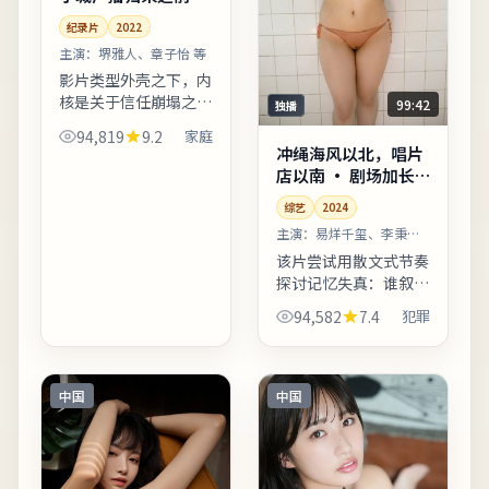
纪录片
2022
主演：
堺雅人、章子怡 等
影片类型外壳之下，内
核是关于信任崩塌之后
99:42
独播
如何重建日常秩序。配
94,819
9.2
家庭
乐以低频弦乐打底，高
冲绳海风以北，唱片
潮段落改用钢琴独奏，
店以南 · 剧场加长
情绪克制而有后劲。片
版
综艺
2024
尾字幕包含幕后花絮名
单，...
主演：
易烊千玺、李秉宪
等
该片尝试用散文式节奏
探讨记忆失真：谁叙
述，谁就掌握了故事的
94,582
7.4
犯罪
形状。台词较少堆砌口
号，更多用具体生活细
节支撑价值观冲突。片
尾字幕包含幕后花絮名
中国
中国
单，影...