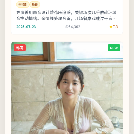
电视剧
动作
导演善用声音设计营造压迫感，关键场次几乎依赖环境
音推动情绪。亲情线处理含蓄，几场餐桌戏胜过千言万
语。友情提示：部分镜头闪烁较快，光敏人群请酌情
2025-07-23
64,362
7.3
观...
韩国
NEW