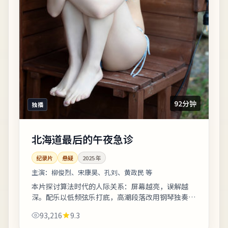
92分钟
独播
北海道最后的午夜急诊
纪录片
悬疑
2025
年
主演：
柳俊烈、宋康昊、孔刘、黄政民 等
本片探讨算法时代的人际关系：屏幕越亮，误解越
深。配乐以低频弦乐打底，高潮段落改用钢琴独奏，
情绪克制而有后劲。适合晚间完整观看，配合大屏与
93,216
9.3
环绕声更能体会声音细节。《北海道最后的午...