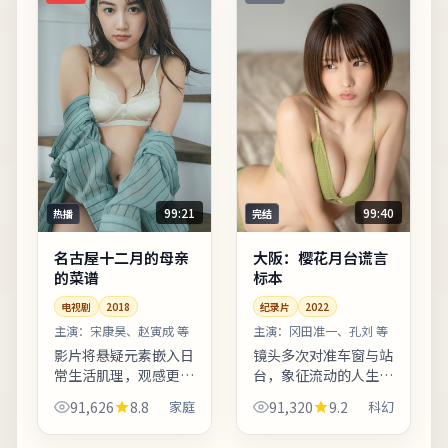
声更...
99:21
99:40
热播
完结
名古屋十二月的母亲
大阪：樱花月台谎言
的菜谱
标本
电视剧
2018
纪录片
2022
主演：
宋康昊、赵寅成 等
主演：
冈田准一、孔刘 等
影片将悬疑元素嵌入日
镜头多次对准车窗与站
常生活肌理，观感更接
台，象征流动的人生与
近「都市寓言」。台词
暂停的决心。影片引用
91,626
8.8
家庭
91,320
9.2
科幻
较少堆砌口号，更多用
多处民俗与节庆意象，
具体生活细节支撑价值
增强地域文化氛围。整