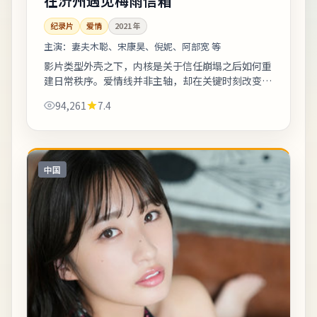
在济州遇见梅雨信箱
纪录片
爱情
2021
年
主演：
妻夫木聪、宋康昊、倪妮、阿部宽 等
影片类型外壳之下，内核是关于信任崩塌之后如何重
建日常秩序。爱情线并非主轴，却在关键时刻改变主
角的行动轨迹。上线之后口碑分化属正常现象，建议
94,261
7.4
亲自观看并形成独立判断。《在济州遇见梅...
中国