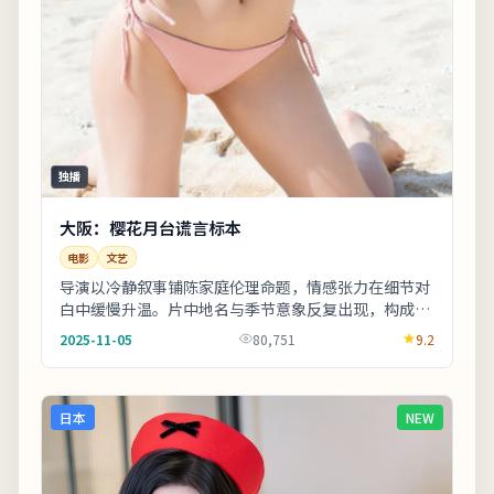
独播
大阪：樱花月台谎言标本
电影
文艺
导演以冷静叙事铺陈家庭伦理命题，情感张力在细节对
白中缓慢升温。片中地名与季节意象反复出现，构成理
解人物动机的重要线索。片尾字幕包含幕后花絮名
2025-11-05
80,751
9.2
单，...
日本
NEW